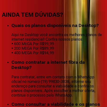
Benefícios do Plano
AINDA TEM DÚVIDAS?
Quais os planos disponíveis na Desktop?
Aqui na Desktop você encontra os melhores planos de
internet residencial! Confira nossos planos:
• 600 MEGA Por R$99,99
• 200 MEGA Por R$89,99
• 400 MEGA Por R$94,99
Como contratar a internet fibra da
Desktop?
Para contratar, entre em contato com o WhatsApp
oficial no número (19) 99830-3838, informe seu
endereço para consultar a viabilidade e confira os
planos disponíveis. Após escolher a melhor oferta,
continue o processo pelo WhatsApp.
Como consultar a viabilidade e os planos