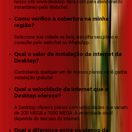
nosso site www.desktop-fibra.com para atendimento
instantâneo pelo Webchat.
Como verifico a cobertura na minha
região?
Selecione sua cidade na lista, escolha seu plano e
consulte pelo webchat ou WhatsApp.
Qual o valor da instalação da internet da
Desktop?
Contratando qualquer um de nossos planos você ganha
instalação gratuita!
Qual a velocidade da internet que a
Desktop oferece?
A Desktop oferece planos com velocidades que variam
de 200 MEGA a 1000 MEGA. A velocidade ideal
depende do seu uso da internet.
Qual a diferença entre os planos da